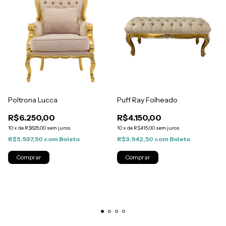
Poltrona Lucca
Puff Ray Folheado
R$6.250,00
R$4.150,00
10
x
de
R$625,00
sem juros
10
x
de
R$415,00
sem juros
R$5.937,50
com
Boleto
R$3.942,50
com
Boleto