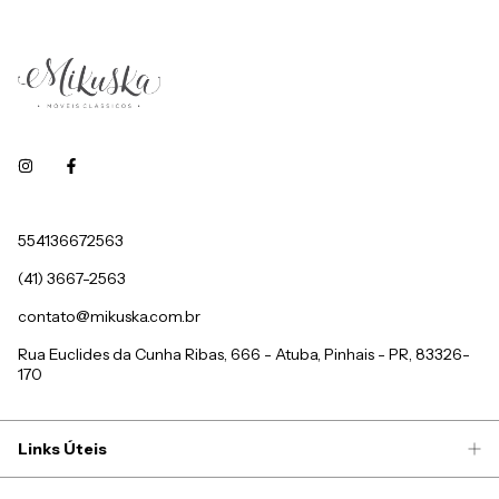
554136672563
(41) 3667-2563
contato@mikuska.com.br
Rua Euclides da Cunha Ribas, 666 - Atuba, Pinhais - PR, 83326-
170
Links Úteis