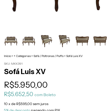
Início
>
+ Categorias
>
Sofá / Poltronas / Puffs
>
Sofá Luis XV
SKU:
MKK391
Sofá Luis XV
R$5.950,00
R$5.652,50
com
Boleto
10
x de
R$595,00
sem juros
5% de desconto
pagando com PIX