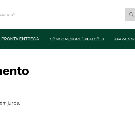
CÔMODAS/BOMBÊS/BALCÕES
APARADOR
mento
sem juros.