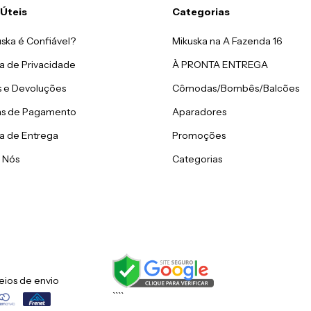
 Úteis
Categorias
ska é Confiável?
Mikuska na A Fazenda 16
ca de Privacidade
s e Devoluções
Cômodas/Bombês/Balcões
s de Pagamento
Aparadores
ca de Entrega
Promoções
 Nós
Categorias
eios de envio
``
``