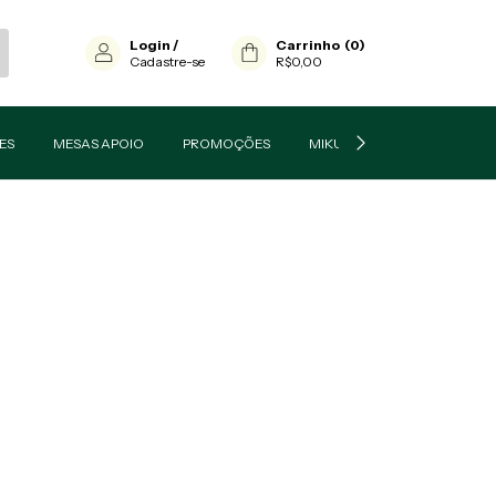
Login
/
Carrinho
(
0
)
Cadastre-se
R$0,00
ES
MESAS APOIO
PROMOÇÕES
MIKUSKA NA A FAZENDA 16