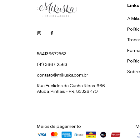
Links
A Miku
Políti
Troca
Forma
554136672563
Políti
(41) 3667-2563
Sobre
contato@mikuska.com.br
Rua Euclides da Cunha Ribas, 666 -
Atuba, Pinhais - PR, 83326-170
Meios de pagamento
M