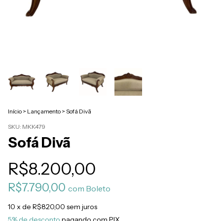
Início
>
Lançamento
>
Sofá Divã
SKU:
MKK479
Sofá Divã
R$8.200,00
R$7.790,00
com
Boleto
10
x de
R$820,00
sem juros
5% de desconto
pagando com PIX