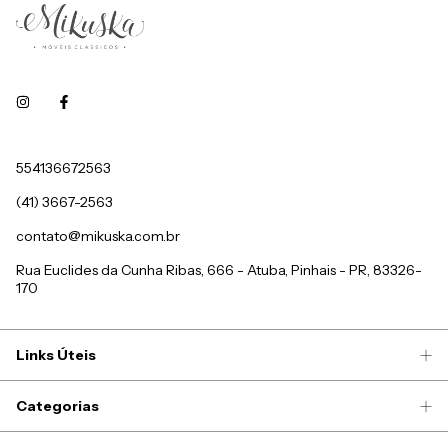
554136672563
(41) 3667-2563
contato@mikuska.com.br
Rua Euclides da Cunha Ribas, 666 - Atuba, Pinhais - PR, 83326-
170
Links Úteis
Categorias