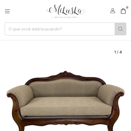
0
1
/
4