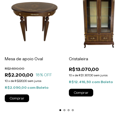
Mesa de apoio Oval
Cristaleira
R$2.690,00
R$13.070,00
R$2.200,00
18
% OFF
10
x
de
R$1.307,00
sem juros
10
x
de
R$220,00
sem juros
R$12.416,50
com
Boleto
R$2.090,00
com
Boleto