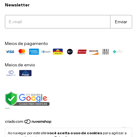
Newsletter
Meios de pagamento
Meios de envio
``
``
Copyright Mikuska Móveis - 79056396000149 - 2026. Todos os direitos
Ao navegar por este site
você aceita o uso de cookies
para agilizar a
reservados.