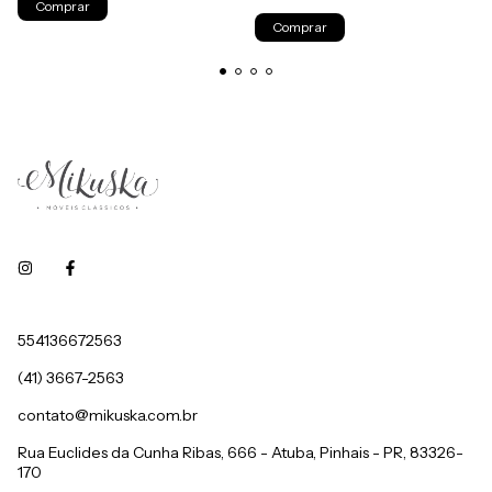
554136672563
(41) 3667-2563
contato@mikuska.com.br
Rua Euclides da Cunha Ribas, 666 - Atuba, Pinhais - PR, 83326-
170