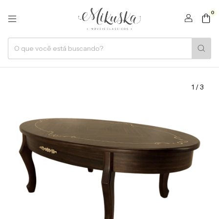
0
1
/
3