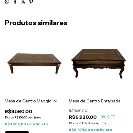
Produtos similares
Mesa de Centro Maggiolini
Mesa de Centro Entalhada
R$3.560,00
R$7.930,00
R$6.920,00
13
% OFF
10
x
de
R$356,00
sem juros
10
x
de
R$692,00
sem juros
R$3.382,00
com
Boleto
R$6.574,00
com
Boleto