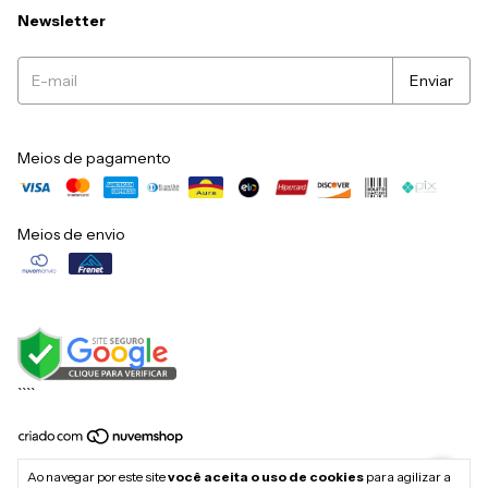
Newsletter
Meios de pagamento
Meios de envio
``
``
Copyright Mikuska Móveis - 79056396000149 - 2026. Todos os direitos
Ao navegar por este site
você aceita o uso de cookies
para agilizar a
reservados.