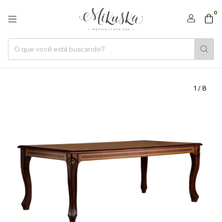
0
1
/
8