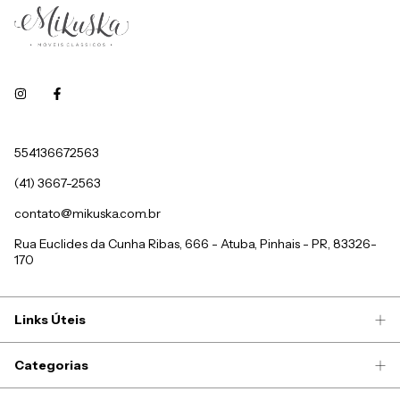
554136672563
(41) 3667-2563
contato@mikuska.com.br
Rua Euclides da Cunha Ribas, 666 - Atuba, Pinhais - PR, 83326-
170
Links Úteis
Categorias