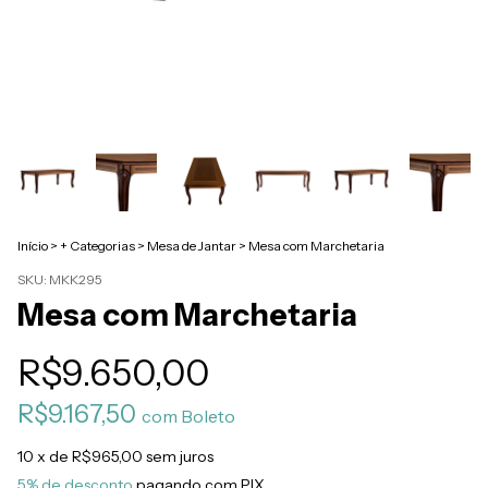
Início
>
+ Categorias
>
Mesa de Jantar
>
Mesa com Marchetaria
SKU:
MKK295
Mesa com Marchetaria
R$9.650,00
R$9.167,50
com
Boleto
10
x de
R$965,00
sem juros
5% de desconto
pagando com PIX