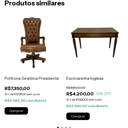
Produtos similares
Poltrona Giratória Presidente
Escrivaninha Inglesa
R$7.350,00
R$4.800,00
R$4.200,00
13
% OFF
10
x
de
R$735,00
sem juros
10
x
de
R$420,00
sem juros
R$6.982,50
com
Boleto
R$3.990,00
com
Boleto