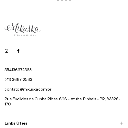
554136672563
(41) 3667-2563
contato@mikuska.com.br
Rua Euclides da Cunha Ribas, 666 - Atuba, Pinhais - PR, 83326-
170
Links Úteis