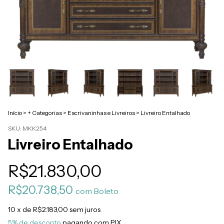
Início
>
+ Categorias
>
Escrivaninhas e Livreiros
>
Livreiro Entalhado
SKU:
MKK254
Livreiro Entalhado
R$21.830,00
R$20.738,50
com
Boleto
10
x de
R$2.183,00
sem juros
5% de desconto
pagando com PIX