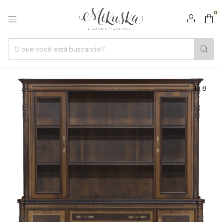
0
1
/
8