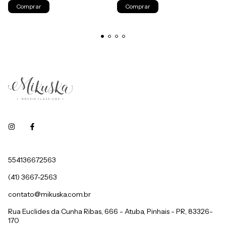
554136672563
(41) 3667-2563
contato@mikuska.com.br
Rua Euclides da Cunha Ribas, 666 - Atuba, Pinhais - PR, 83326-
170