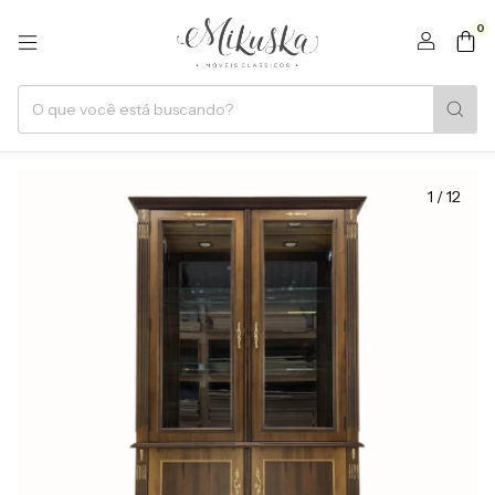
0
1
/
12