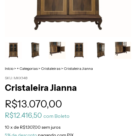
Início
>
+ Categorias
>
Cristaleiras
>
Cristaleira Jianna
SKU:
MKK148
Cristaleira Jianna
R$13.070,00
R$12.416,50
com
Boleto
10
x de
R$1.307,00
sem juros
5% de desconto
pagando com PIX