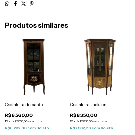
Produtos similares
Cristaleira de canto
Cristaleira Jackson
R$6.560,00
R$8.350,00
10
x
de
R$656,00
sem juros
10
x
de
R$835,00
sem juros
R$6.232,00
com
Boleto
R$7.932,50
com
Boleto