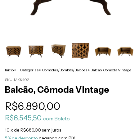
Início
>
+ Categorias
>
Cômodas/Bombês/Balcões
>
Balcão, Cômoda Vintage
SKU:
MKK402
Balcão, Cômoda Vintage
R$6.890,00
R$6.545,50
com
Boleto
10
x de
R$689,00
sem juros
5% de desconto
pagando com PIX