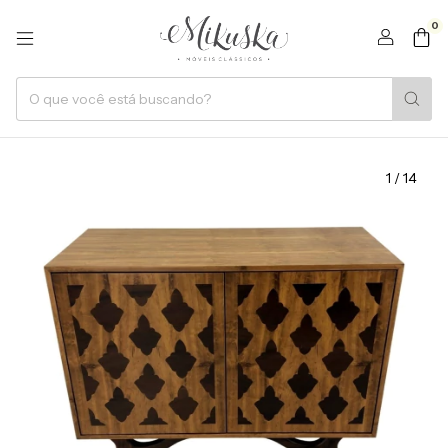
0
1
/
14