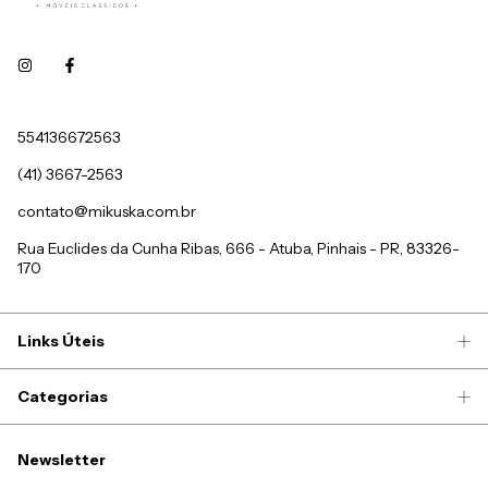
554136672563
(41) 3667-2563
contato@mikuska.com.br
Rua Euclides da Cunha Ribas, 666 - Atuba, Pinhais - PR, 83326-
170
Links Úteis
Categorias
Newsletter