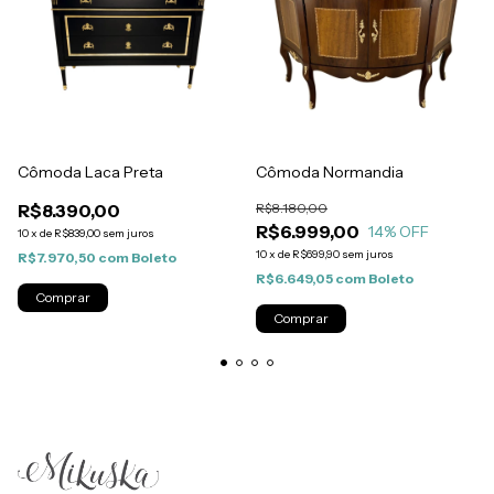
Cômoda Laca Preta
Cômoda Normandia
R$8.390,00
R$8.180,00
R$6.999,00
14
% OFF
10
x
de
R$839,00
sem juros
10
x
de
R$699,90
sem juros
R$7.970,50
com
Boleto
R$6.649,05
com
Boleto