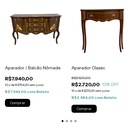
Aparador / Balcão Nômade
Aparador Classic
R$7.940,00
R$3.120,00
R$2.720,00
13
% OFF
10
x
de
R$794,00
sem juros
10
x
de
R$272,00
sem juros
R$7.543,00
com
Boleto
R$2.584,00
com
Boleto