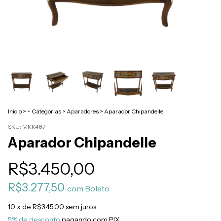
Início
>
+ Categorias
>
Aparadores
>
Aparador Chipandelle
SKU:
MKK487
Aparador Chipandelle
R$3.450,00
R$3.277,50
com
Boleto
10
x de
R$345,00
sem juros
5% de desconto
pagando com PIX