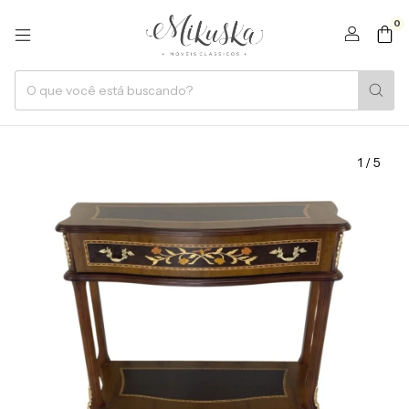
0
1
/
5