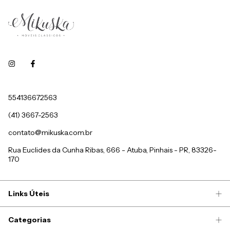
554136672563
(41) 3667-2563
contato@mikuska.com.br
Rua Euclides da Cunha Ribas, 666 - Atuba, Pinhais - PR, 83326-
170
Links Úteis
Categorias